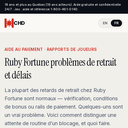
18 ans et plus au Québec (19 ans ailleurs). Aide gratuite et confidentielle
24/7 : Jeu : aide et référence 1-800-461-0140.
CHD
EN
FR
AIDE AU PAIEMENT · RAPPORTS DE JOUEURS
Ruby Fortune problèmes de retrait
et délais
La plupart des retards de retrait chez Ruby
Fortune sont normaux — vérification, conditions
de bonus ou rails de paiement. Quelques-uns sont
un vrai problème. Voici comment distinguer une
attente de routine d’un blocage, et quoi faire.