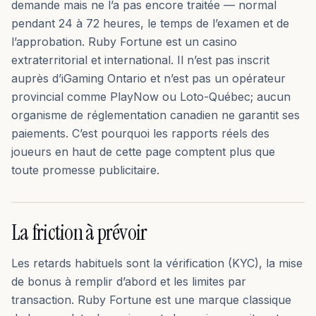
demande mais ne l’a pas encore traitée — normal
pendant 24 à 72 heures, le temps de l’examen et de
l’approbation. Ruby Fortune est un casino
extraterritorial et international. Il n’est pas inscrit
auprès d’iGaming Ontario et n’est pas un opérateur
provincial comme PlayNow ou Loto-Québec; aucun
organisme de réglementation canadien ne garantit ses
paiements. C’est pourquoi les rapports réels des
joueurs en haut de cette page comptent plus que
toute promesse publicitaire.
La friction à prévoir
Les retards habituels sont la vérification (KYC), la mise
de bonus à remplir d’abord et les limites par
transaction. Ruby Fortune est une marque classique