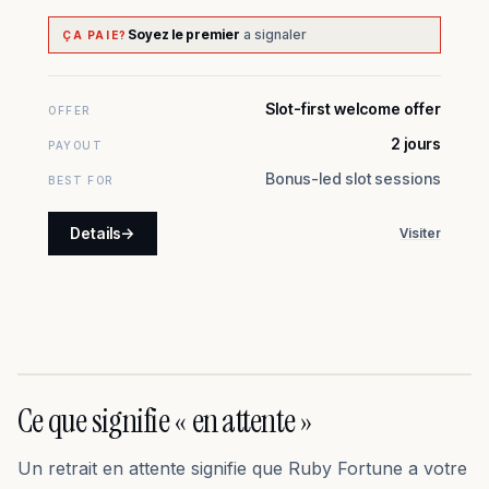
Soyez le premier
a signaler
ÇA PAIE?
Slot-first welcome offer
OFFER
2 jours
PAYOUT
Bonus-led slot sessions
BEST FOR
Details
->
Visiter
Ce que signifie « en attente »
Un retrait en attente signifie que Ruby Fortune a votre