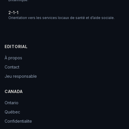
2-1-1
Orientation vers les services locaux de santé et d’aide sociale.
EDITORIAL
À propos
Contact
Jeu responsable
CANADA
Ontario
Québec
Confidentialite