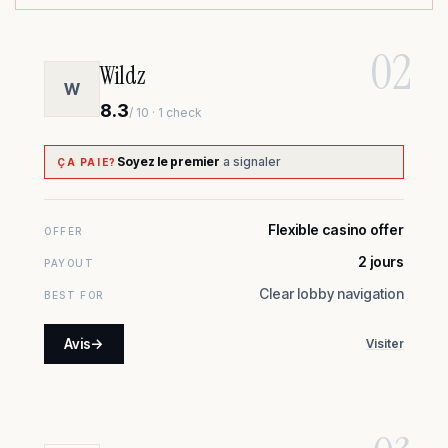
02
Wildz
W
8.3
/ 10 · 1 check
Soyez le premier
a signaler
ÇA PAIE?
Flexible casino offer
OFFER
2 jours
PAYOUT
Clear lobby navigation
BEST FOR
Avis
->
Visiter