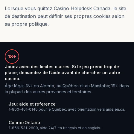
Lorsque vous quittez Casino Helpdesk Canada, le site
de destination peut définir ses propres cookies selon
sa propre politique.
18+
Jouez avec des limites claires. Si le jeu prend trop de
place, demandez de l’aide avant de chercher un autre
casino.
Âge légal: 18+ en Alberta, au Québec et au Manitoba; 19+ dans
la plupart des autres provinces et territoires.
Jeu: aide et reference
1-800-461-0140 pour le Québec, avec orientation vers aidejeu.ca.
ConnexOntario
1-866-531-2600, aide 24/7 en français et en anglais.