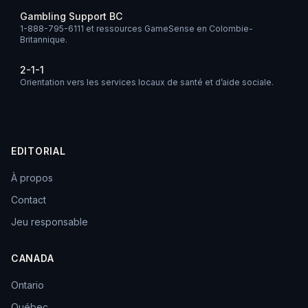
Gambling Support BC
1-888-795-6111 et ressources GameSense en Colombie-
Britannique.
2-1-1
Orientation vers les services locaux de santé et d’aide sociale.
EDITORIAL
À propos
Contact
Jeu responsable
CANADA
Ontario
Québec