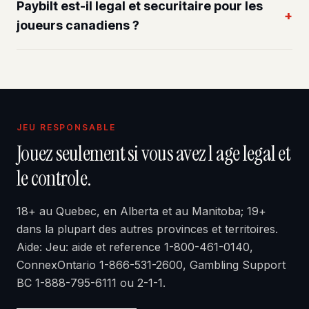
Paybilt est-il legal et securitaire pour les
+
joueurs canadiens ?
JEU RESPONSABLE
Jouez seulement si vous avez l age legal et
le controle.
18+ au Quebec, en Alberta et au Manitoba; 19+
dans la plupart des autres provinces et territoires.
Aide: Jeu: aide et reference 1-800-461-0140,
ConnexOntario 1-866-531-2600, Gambling Support
BC 1-888-795-6111 ou 2-1-1.