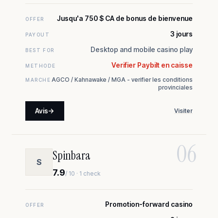
Jusqu'a 750 $ CA de bonus de bienvenue
OFFER
3 jours
PAYOUT
Desktop and mobile casino play
BEST FOR
Verifier Paybilt en caisse
METHODE
AGCO / Kahnawake / MGA - verifier les conditions
MARCHE
provinciales
Avis
->
Visiter
06
Spinbara
S
7.9
/ 10 · 1 check
Promotion-forward casino
OFFER