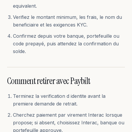
equivalent.
Verifiez le montant minimum, les frais, le nom du
beneficiaire et les exigences KYC.
Confirmez depuis votre banque, portefeuille ou
code prepayé, puis attendez la confirmation du
solde.
Comment retirer avec Paybilt
Terminez la verification d identite avant la
premiere demande de retrait.
Cherchez paiement par virement Interac lorsque
propose; si absent, choisissez Interac, banque ou
portefeuille approuve.