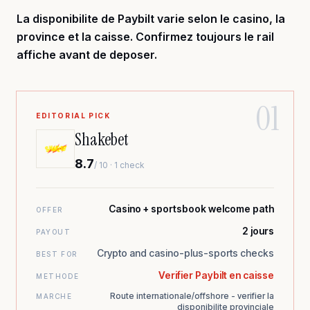
La disponibilite de Paybilt varie selon le casino, la
province et la caisse. Confirmez toujours le rail
affiche avant de deposer.
01
EDITORIAL PICK
Shakebet
8.7
/ 10 · 1 check
Casino + sportsbook welcome path
OFFER
2 jours
PAYOUT
Crypto and casino-plus-sports checks
BEST FOR
Verifier Paybilt en caisse
METHODE
Route internationale/offshore - verifier la
MARCHE
disponibilite provinciale