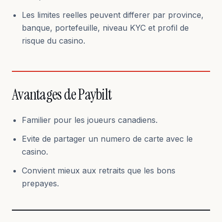
Les limites reelles peuvent differer par province,
banque, portefeuille, niveau KYC et profil de
risque du casino.
Avantages de Paybilt
Familier pour les joueurs canadiens.
Evite de partager un numero de carte avec le
casino.
Convient mieux aux retraits que les bons
prepayes.