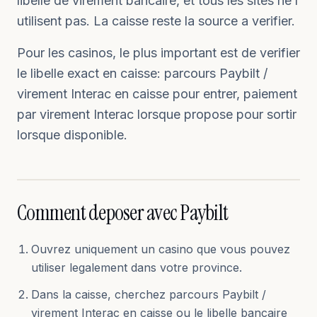
libelle de virement bancaire, et tous les sites ne l
utilisent pas. La caisse reste la source a verifier.
Pour les casinos, le plus important est de verifier
le libelle exact en caisse: parcours Paybilt /
virement Interac en caisse pour entrer, paiement
par virement Interac lorsque propose pour sortir
lorsque disponible.
Comment deposer avec Paybilt
Ouvrez uniquement un casino que vous pouvez
utiliser legalement dans votre province.
Dans la caisse, cherchez parcours Paybilt /
virement Interac en caisse ou le libelle bancaire