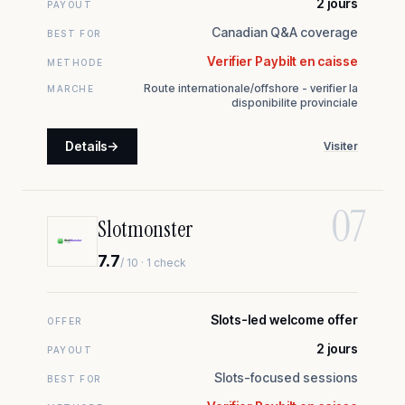
2 jours
PAYOUT
Canadian Q&A coverage
BEST FOR
Verifier Paybilt en caisse
METHODE
Route internationale/offshore - verifier la
MARCHE
disponibilite provinciale
Details
->
Visiter
07
Slotmonster
7.7
/ 10 · 1 check
Slots-led welcome offer
OFFER
2 jours
PAYOUT
Slots-focused sessions
BEST FOR