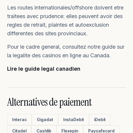
Les routes internationales/offshore doivent etre
traitees avec prudence: elles peuvent avoir des
regles de retrait, plaintes et autoexclusion
differentes des sites provinciaux.
Pour le cadre general, consultez notre guide sur
la legalite des casinos en ligne au Canada.
Lire le guide legal canadien
Alternatives de paiement
Interac
Gigadat
InstaDebit
iDebit
Citadel
Cashlib
Flexepin
Paysafecard