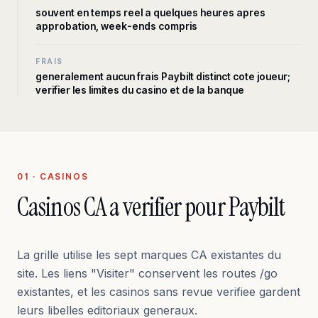
souvent en temps reel a quelques heures apres
approbation, week-ends compris
FRAIS
generalement aucun frais Paybilt distinct cote joueur;
verifier les limites du casino et de la banque
01 · CASINOS
Casinos CA a verifier pour Paybilt
La grille utilise les sept marques CA existantes du
site. Les liens "Visiter" conservent les routes /go
existantes, et les casinos sans revue verifiee gardent
leurs libelles editoriaux generaux.