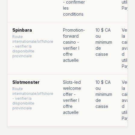
- confirmer
utiliser
les
Paybilt
conditions
Spinbara
Promotion-
10 $ CA
Verifie
forward
ou
la
Route
internationale/offshore
casino -
minimum
caisse
- verifier la
verifier l
de
avant
disponibilite
offre
caisse
d
provinciale
actuelle
utiliser
Paybilt
Slotmonster
Slots-led
10 $ CA
Verifie
welcome
ou
la
Route
internationale/offshore
offer -
minimum
caisse
- verifier la
verifier l
de
avant
disponibilite
offre
caisse
d
provinciale
actuelle
utiliser
Paybilt