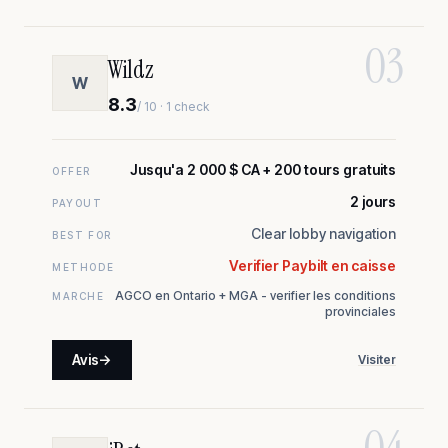
03
Wildz
W
8.3
/ 10 · 1 check
Jusqu'a 2 000 $ CA + 200 tours gratuits
OFFER
2 jours
PAYOUT
Clear lobby navigation
BEST FOR
Verifier Paybilt en caisse
METHODE
AGCO en Ontario + MGA - verifier les conditions
MARCHE
provinciales
Avis
->
Visiter