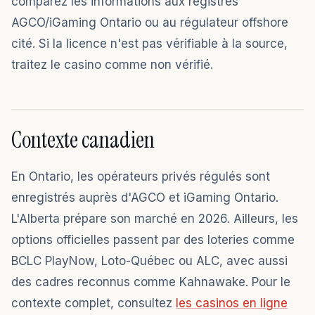
comparez les informations aux registres
AGCO/iGaming Ontario ou au régulateur offshore
cité. Si la licence n'est pas vérifiable à la source,
traitez le casino comme non vérifié.
Contexte canadien
En Ontario, les opérateurs privés régulés sont
enregistrés auprès d'AGCO et iGaming Ontario.
L'Alberta prépare son marché en 2026. Ailleurs, les
options officielles passent par des loteries comme
BCLC PlayNow, Loto-Québec ou ALC, avec aussi
des cadres reconnus comme Kahnawake. Pour le
contexte complet, consultez
les casinos en ligne