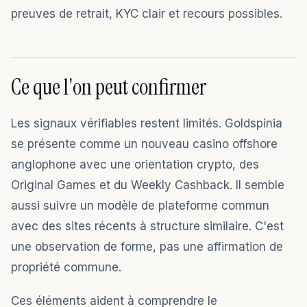
preuves de retrait, KYC clair et recours possibles.
Ce que l'on peut confirmer
Les signaux vérifiables restent limités. Goldspinia
se présente comme un nouveau casino offshore
anglophone avec une orientation crypto, des
Original Games et du Weekly Cashback. Il semble
aussi suivre un modèle de plateforme commun
avec des sites récents à structure similaire. C'est
une observation de forme, pas une affirmation de
propriété commune.
Ces éléments aident à comprendre le