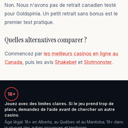
Non. Nous n'avons pas de retrait canadien testé
pour Goldspinia. Un petit retrait sans bonus est le
premier test pratique.
Quelles alternatives comparer ?
Commencez par
les meilleurs casinos en ligne au
Canada
, puis les avis
Shakebet
et
Slotmonster
.
18+
Jouez avec des limites claires. Si le jeu prend trop de
place, demandez de l’aide avant de chercher un autre
casino.
Âge légal: 18+ en Alberta, au Québec et au Manitoba; 19+ dans
la plupart des autres provinces et territoires.