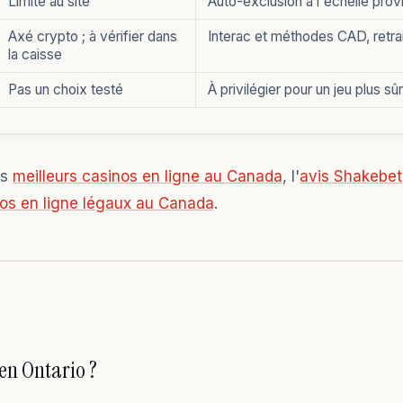
Limité au site
Auto-exclusion à l'échelle prov
Axé crypto ; à vérifier dans
Interac et méthodes CAD, retr
la caisse
Pas un choix testé
À privilégier pour un jeu plus sûr
os
meilleurs casinos en ligne au Canada
, l'
avis Shakebet
os en ligne légaux au Canada
.
 en Ontario ?