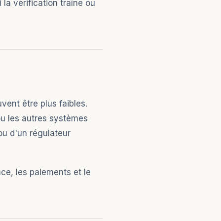
 la vérification traîne ou
vent être plus faibles.
ou les autres systèmes
ou d'un régulateur
ce, les paiements et le