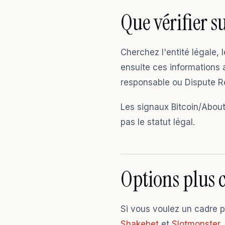
Que vérifier s
Cherchez l'entité légale, 
ensuite ces informations a
responsable ou Dispute Re
Les signaux Bitcoin/About
pas le statut légal.
Options plus c
Si vous voulez un cadre 
Shakebet
et
Slotmonster
.