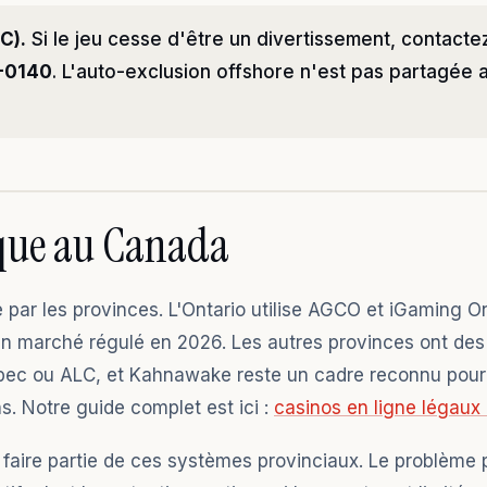
C).
Si le jeu cesse d'être un divertissement, contact
-0140
. L'auto-exclusion offshore n'est pas partagée
ique au Canada
é par les provinces. L'Ontario utilise AGCO et iGaming O
 un marché régulé en 2026. Les autres provinces ont des
c ou ALC, et Kahnawake reste un cadre reconnu pour p
. Notre guide complet est ici :
casinos en ligne légau
faire partie de ces systèmes provinciaux. Le problème p