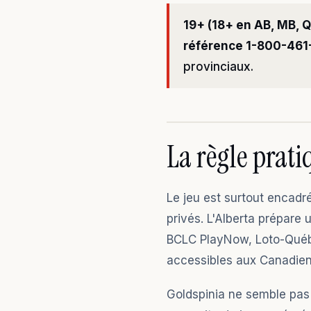
19+ (18+ en AB, MB, Q
référence 1-800-461
provinciaux.
La règle prat
Le jeu est surtout encadr
privés. L'Alberta prépare
BCLC PlayNow, Loto-Québe
accessibles aux Canadiens
Goldspinia ne semble pas 