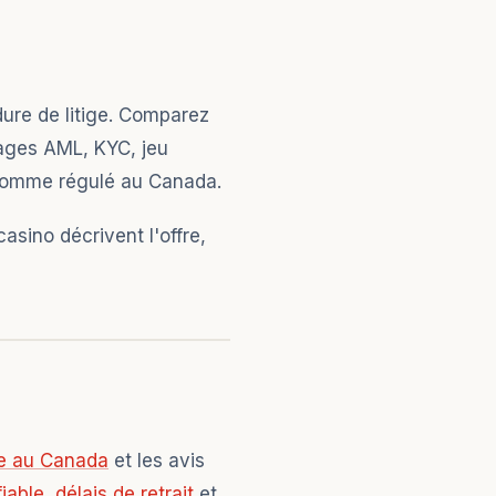
édure de litige. Comparez
 pages AML, KYC, jeu
s comme régulé au Canada.
sino décrivent l'offre,
ne au Canada
et les avis
fiable
,
délais de retrait
et