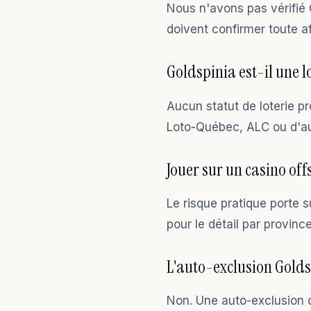
Nous n'avons pas vérifié
doivent confirmer toute aff
Goldspinia est-il une l
Aucun statut de loterie p
Loto-Québec, ALC ou d'aut
Jouer sur un casino off
Le risque pratique porte su
pour le détail par province
L'auto-exclusion Golds
Non. Une auto-exclusion o