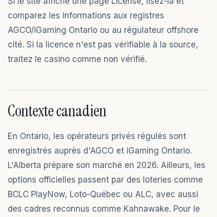
Si le site affiche une page License, lisez-la et
comparez les informations aux registres
AGCO/iGaming Ontario ou au régulateur offshore
cité. Si la licence n'est pas vérifiable à la source,
traitez le casino comme non vérifié.
Contexte canadien
En Ontario, les opérateurs privés régulés sont
enregistrés auprès d'AGCO et iGaming Ontario.
L'Alberta prépare son marché en 2026. Ailleurs, les
options officielles passent par des loteries comme
BCLC PlayNow, Loto-Québec ou ALC, avec aussi
des cadres reconnus comme Kahnawake. Pour le