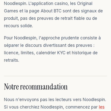
Noodlespin. L'application casino, les Original
Games et la page About BTC sont des signaux de
produit, pas des preuves de retrait fiable ou de
recours solide.
Pour Noodlespin, l'approche prudente consiste à
séparer le discours divertissant des preuves :
licence, limites, calendrier KYC et historique de
retraits.
Notre recommandation
Nous n'envoyons pas les lecteurs vers Noodlespin.
Si vous cherchiez Noodlespin, commencez par
les