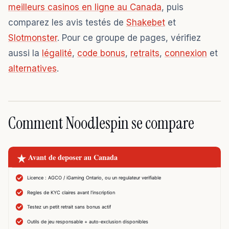
meilleurs casinos en ligne au Canada
, puis
comparez les avis testés de
Shakebet
et
Slotmonster
. Pour ce groupe de pages, vérifiez
aussi la
légalité
,
code bonus
,
retraits
,
connexion
et
alternatives
.
Comment Noodlespin se compare