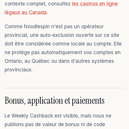
contexte complet, consultez
les casinos en ligne
légaux au Canada
.
Comme Noodlespin n'est pas un opérateur
provincial, une auto-exclusion ouverte sur ce site
doit être considérée comme locale au compte. Elle
ne protège pas automatiquement vos comptes en
Ontario, au Québec ou dans d'autres systèmes
provinciaux.
Bonus, application et paiements
Le Weekly Cashback est visible, mais nous ne
publions pas de valeur de bonus ni de code