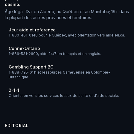
casino.
Âge légal: 18+ en Alberta, au Québec et au Manitoba; 19+ dans
la plupart des autres provinces et territoires.
Jeu: aide et reference
1-800-461-0140 pour le Québec, avec orientation vers aidejeu.ca.
ConnexOntario
1-866-531-2600, aide 24/7 en français et en anglais.
Gambling Support BC
1-888-795-6111 et ressources GameSense en Colombie-
Britannique.
2-1-1
Orientation vers les services locaux de santé et d’aide sociale.
EDITORIAL